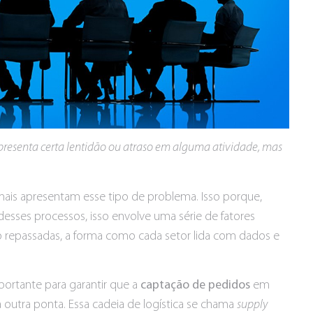
esenta certa lentidão ou atraso em alguma atividade, mas
mais apresentam esse tipo de problema. Isso porque,
sses processos, isso envolve uma série de fatores
 repassadas, a forma como cada setor lida com dados e
ortante para garantir que a
captação de pedidos
em
outra ponta. Essa cadeia de logística se chama
supply