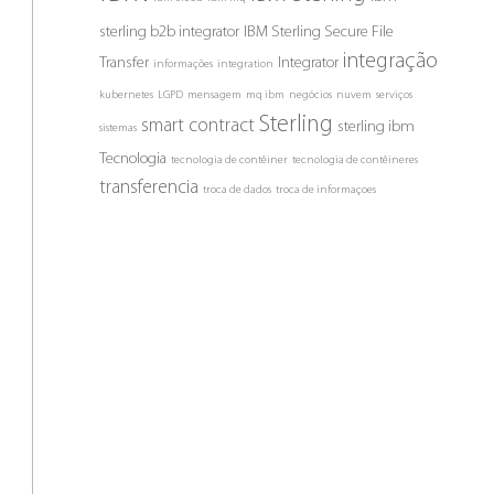
sterling b2b integrator
IBM Sterling Secure File
integração
Transfer
Integrator
informações
integration
kubernetes
LGPD
mensagem
mq ibm
negócios
nuvem
serviços
Sterling
smart contract
sterling ibm
sistemas
Tecnologia
tecnologia de contêiner
tecnologia de contêineres
transferencia
troca de dados
troca de informaçoes