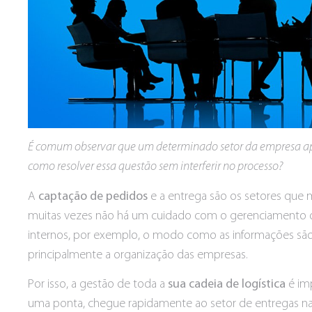
É comum observar que um determinado setor da empresa apr
como resolver essa questão sem interferir no processo?
A
captação de pedidos
e a entrega são os setores que 
muitas vezes não há um cuidado com o gerenciamento de
internos, por exemplo, o modo como as informações são
principalmente a organização das empresas.
Por isso, a gestão de toda a
sua cadeia de logística
é imp
uma ponta, chegue rapidamente ao setor de entregas na 