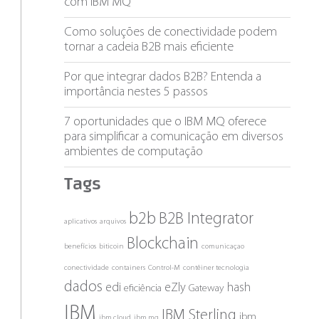
com IBM MQ
Como soluções de conectividade podem
tornar a cadeia B2B mais eficiente
Por que integrar dados B2B? Entenda a
importância nestes 5 passos
7 oportunidades que o IBM MQ oferece
para simplificar a comunicação em diversos
ambientes de computação
Tags
b2b
B2B Integrator
aplicativos
arquivos
Blockchain
benefícios
biticoin
comunicaçao
conectividade
containers
Control-M
contêiner tecnologia
dados
edi
eZly
hash
eficiência
Gateway
IBM
IBM Sterling
ibm
ibm cloud
ibm mq