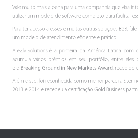
Vale muito mais a pena para uma companhia que visa int
utilizar um modelo de software completo para facilitar e
Para ter acesso a esses e muitas outras soluções B2B, fal
um modelo de atendimento eficiente e prático.
A eZly Solutions é a primeira da América Latina com c
acumula vários prêmios em seu portfólio, entre eles
e o
Breaking Ground in New Markets Award
, recebido 
Além disso, foi reconhecida como melhor parceira Sterlin
2013 e 2014 e recebeu a certificação Gold Business partn