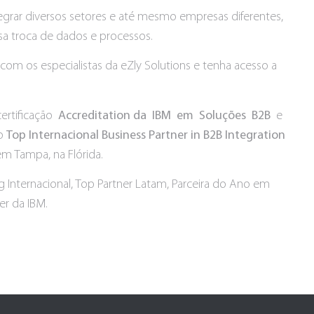
egrar diversos setores e até mesmo empresas diferentes,
ssa troca de dados e processos.
e com os especialistas da eZly Solutions e tenha acesso a
ertificação
Accreditation da IBM em Soluções B2B
e
 o
Top Internacional Business Partner in B2B Integration
em Tampa, na Flórida.
g Internacional, Top Partner Latam, Parceira do Ano em
er da IBM.