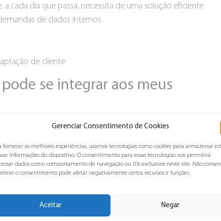
 a cada dia que passa, necessita de uma solução eficiente
 demandas de dados internos.
 pode se integrar aos meus
Gerenciar Consentimento de Cookies
a fornecer as melhores experiências, usamos tecnologias como cookies para armazenar e/
mitem integração rápida com ERPs;
ssar informações do dispositivo. O consentimento para essas tecnologias nos permitirá
cessar dados como comportamento de navegação ou IDs exclusivos neste site. Não consen
cipais bancos de dados que existem;
retirar o consentimento pode afetar negativamente certos recursos e funções.
me via C:D, FTP, Odette, JCL, MQ entre outros;
Aceitar
Negar
bService, SOAP, logs entre outros.