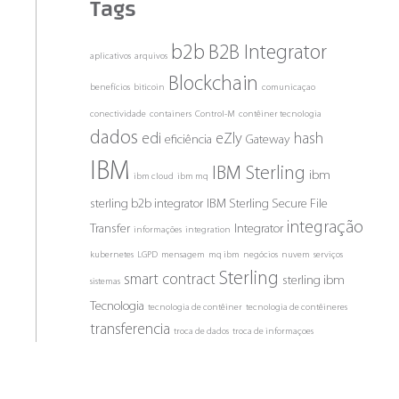
Tags
b2b
B2B Integrator
aplicativos
arquivos
Blockchain
benefícios
biticoin
comunicaçao
conectividade
containers
Control-M
contêiner tecnologia
dados
edi
eZly
hash
eficiência
Gateway
IBM
IBM Sterling
ibm
ibm cloud
ibm mq
sterling b2b integrator
IBM Sterling Secure File
integração
Transfer
Integrator
informações
integration
kubernetes
LGPD
mensagem
mq ibm
negócios
nuvem
serviços
Sterling
smart contract
sterling ibm
sistemas
Tecnologia
tecnologia de contêiner
tecnologia de contêineres
transferencia
troca de dados
troca de informaçoes