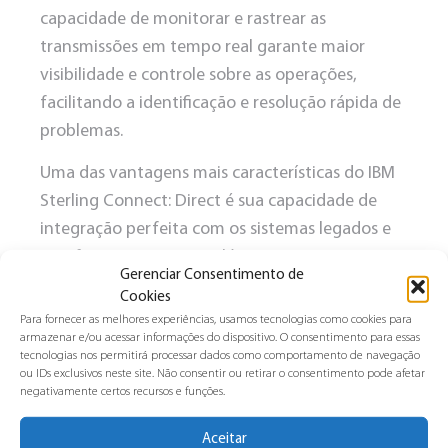
capacidade de monitorar e rastrear as
transmissões em tempo real garante maior
visibilidade e controle sobre as operações,
facilitando a identificação e resolução rápida de
problemas.
Uma das vantagens mais características do IBM
Sterling Connect: Direct é sua
capacidade de
integração perfeita com os sistemas legados
e
as infraestruturas tecnológicas existentes nas
Gerenciar Consentimento de
empresas.
Cookies
Para fornecer as melhores experiências, usamos tecnologias como cookies para
Isso significa que as organizações podem
armazenar e/ou acessar informações do dispositivo. O consentimento para essas
aproveitar os benefícios da solução sem
tecnologias nos permitirá processar dados como comportamento de navegação
ou IDs exclusivos neste site. Não consentir ou retirar o consentimento pode afetar
interromper suas operações atuais
, realizando
negativamente certos recursos e funções.
uma transição suave e minimizando os custos
associados à implementação de novas
Aceitar