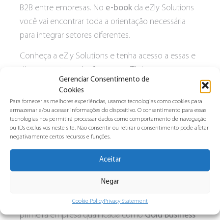
B2B entre empresas. No
e-book
da eZly Solutions
você vai encontrar toda a orientação necessária
para integrar setores diferentes.
Conheça a eZly Solutions e tenha acesso a essas e
diversas outras soluções para o TI da sua empresa
Gerenciar Consentimento de
de forma eficiente e simples.
Cookies
Para fornecer as melhores experiências, usamos tecnologias como cookies para
Baixe o e-book e confira
armazenar e/ou acessar informações do dispositivo. O consentimento para essas
tecnologias nos permitirá processar dados como comportamento de navegação
Há 10 anos no mercado, a eZly é a única empresa
ou IDs exclusivos neste site. Não consentir ou retirar o consentimento pode afetar
negativamente certos recursos e funções.
da América Latina com certificação Accreditation
da IBM em Soluções B2B.
Aceitar
Em 2014 foi eleita como a parceira do ano pela IBM.
Negar
Em 2017 ganhou o prêmio
TOP International
Business Partner in B2B Integration
e se tornou a
Cookie Policy
Privacy Statement
primeira empresa qualificada como
Gold Business