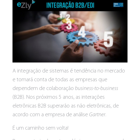
A integração de sistemas é tendência no mercado
e tomará conta de todas as empresas que
dependem de colaboração
business-to-business
(B2B). Nos próximos 5 anos, as interações
eletrônicas B2B superarão as não eletrônicas, de
acordo com a empresa de análise
Gartner
.
É um caminho sem volta!