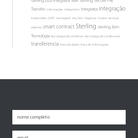
sterling b2b integrator
IBM Sterling Secure File
integração
Transfer
Integrator
informações
integration
kubernetes
LGPD
mensagem
mq ibm
negócios
nuvem
serviços
Sterling
smart contract
sterling ibm
sistemas
Tecnologia
tecnologia de contêiner
tecnologia de contêineres
transferencia
troca de dados
troca de informaçoes