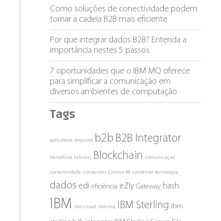
Como soluções de conectividade podem
tornar a cadeia B2B mais eficiente
Por que integrar dados B2B? Entenda a
importância nestes 5 passos
7 oportunidades que o IBM MQ oferece
para simplificar a comunicação em
diversos ambientes de computação
Tags
b2b
B2B Integrator
aplicativos
arquivos
Blockchain
benefícios
biticoin
comunicaçao
conectividade
containers
Control-M
contêiner tecnologia
dados
edi
eZly
hash
eficiência
Gateway
IBM
IBM Sterling
ibm
ibm cloud
ibm mq